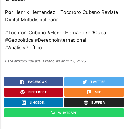
Por
Henrik Hernandez - Tocororo Cubano Revista
Digital Multidisciplinaria
#TocororoCubano #HenrikHernandez #Cuba
#Geopolítica #DerechoInternacional
#AnálisisPolítico
Este artículo fue actualizado en abril 23, 2026
FACEBOOK
TWITTER
PINTEREST
MIX
LINKEDIN
BUFFER
WHATSAPP