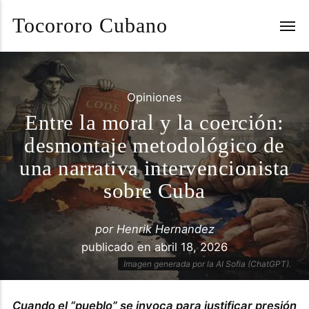
Tocororo Cubano
Opiniones
Entre la moral y la coerción:
desmontaje metodológico de
una narrativa intervencionista
sobre Cuba
por
Henrik Hernandez
publicado en
abril 18, 2026
Imagen generada por la AI Sofia (ChatGPT).
Cuando el “pueblo” se invoca para justificar presión