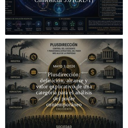
Coherencial 5.0 (CRL-T)
MAYO 3, 2026
Plusdirección:
definición, alcance y
valor explicativo de una
categoría para el análisis
del poder
contemporáneo