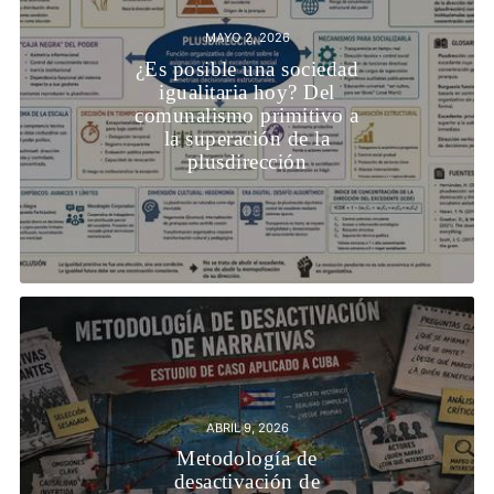
MAYO 2, 2026
¿Es posible una sociedad
igualitaria hoy? Del
comunalismo primitivo a
la superación de la
plusdirección
ABRIL 9, 2026
Metodología de
desactivación de