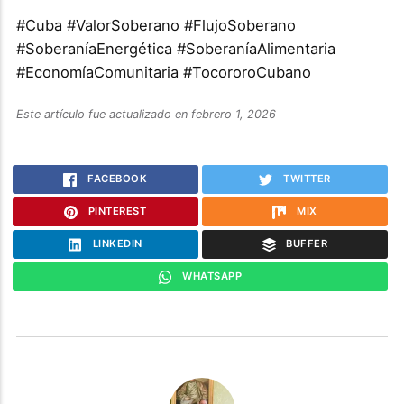
#Cuba #ValorSoberano #FlujoSoberano
#SoberaníaEnergética #SoberaníaAlimentaria
#EconomíaComunitaria #TocororoCubano
Este artículo fue actualizado en febrero 1, 2026
FACEBOOK
TWITTER
PINTEREST
MIX
LINKEDIN
BUFFER
WHATSAPP