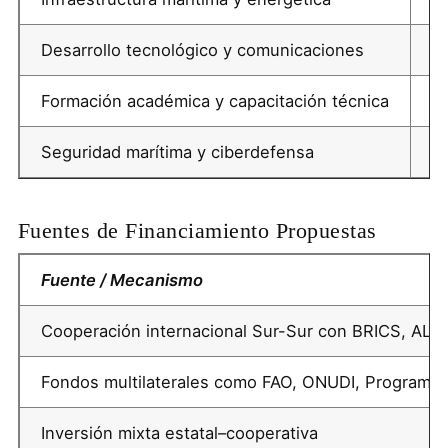
Desarrollo tecnológico y comunicaciones
Pr
Formación académica y capacitación técnica
Un
Seguridad marítima y ciberdefensa
P
Fuentes de Financiamiento Propuestas
Fuente / Mecanismo
Cooperación internacional Sur-Sur con
BRICS
,
ALB
Fondos multilaterales como
FAO
,
ONUDI
,
Programa d
Inversión mixta estatal–cooperativa