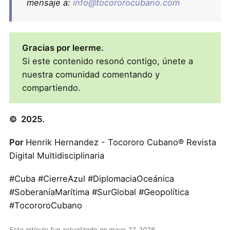
mensaje a:
info@tocororocubano.com
Gracias por leerme.
Si este contenido resonó contigo, únete a
nuestra comunidad comentando y
compartiendo.
© 2025.
Por
Henrik Hernandez - Tocororo Cubano® Revista
Digital Multidisciplinaria
#Cuba #CierreAzul #DiplomaciaOceánica
#SoberaníaMarítima #SurGlobal #Geopolítica
#TocororoCubano
Este artículo fue actualizado en mayo 27, 2026