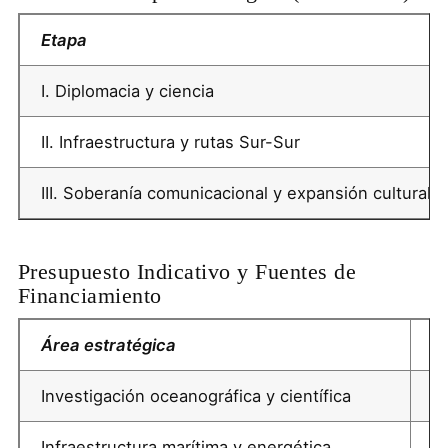
Etapa
I. Diplomacia y ciencia
II. Infraestructura y rutas Sur-Sur
III. Soberanía comunicacional y expansión cultural
Presupuesto Indicativo y Fuentes de
Financiamiento
Área estratégica
P
Investigación oceanográfica y científica
F
Infraestructura marítima y energética
Cr