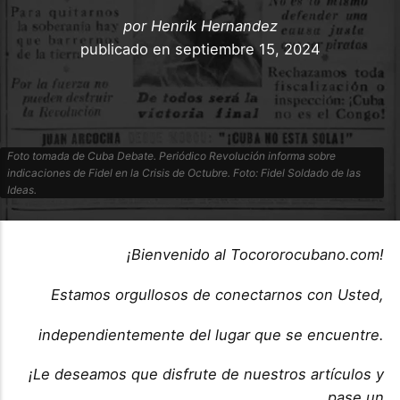
por
Henrik Hernandez
publicado en
septiembre 15, 2024
Foto tomada de Cuba Debate. Periódico Revolución informa sobre
indicaciones de Fidel en la Crisis de Octubre. Foto: Fidel Soldado de las
Ideas.
¡Bienvenido al Tocororocubano.com!
Estamos orgullosos de conectarnos con Usted,
independientemente del lugar que se encuentre.
¡Le deseamos que disfrute de nuestros artículos y
pase un