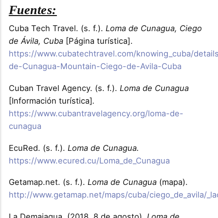
Fuentes:
Cuba Tech Travel. (s. f.).
Loma de Cunagua, Ciego
de Ávila, Cuba
[Página turística].
https://www.cubatechtravel.com/knowing_cuba/detai
de-Cunagua-Mountain-Ciego-de-Avila-Cuba
Cuban Travel Agency. (s. f.).
Loma de Cunagua
[Información turística]
.
https://www.cubantravelagency.org/loma-de-
cunagua
EcuRed. (s. f.).
Loma de Cunagua.
https://www.ecured.cu/Loma_de_Cunagua
Getamap.net. (s. f.).
Loma de Cunagua
(mapa).
http://www.getamap.net/maps/cuba/ciego_de_avila/_l
La Demajagua. (2018, 8 de agosto).
Loma de