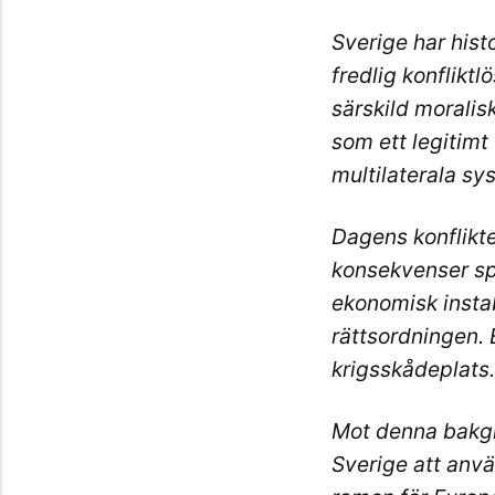
Sverige har hist
fredlig konfliktl
särskild moralis
som ett legitimt 
multilaterala sy
Dagens konflikter
konsekvenser spr
ekonomisk instab
rättsordningen. 
krigsskådeplats.
Mot denna bakgr
Sverige att anvä