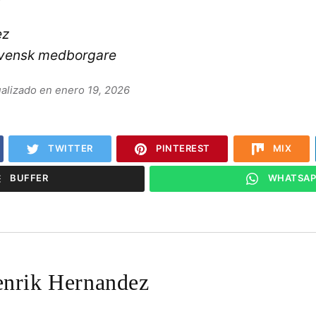
ez
svensk medborgare
tualizado en enero 19, 2026
TWITTER
PINTEREST
MIX
BUFFER
WHATSAP
nrik Hernandez