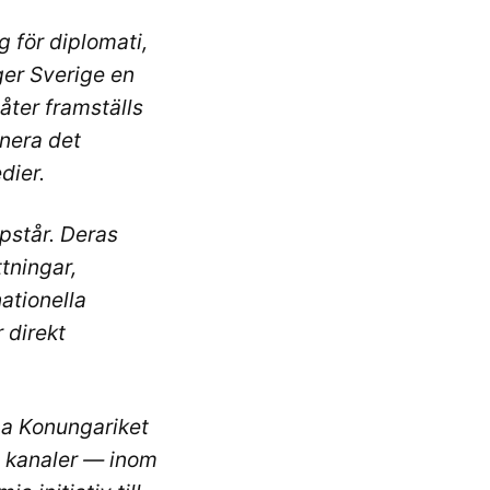
 för diplomati,
 ger Sverige en
åter framställs
inera det
dier.
ppstår. Deras
tningar,
ationella
 direkt
na Konungariket
a kanaler — inom