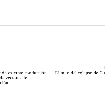
ción externa: conducción
El mito del colapso de C
e de vectores de
cción