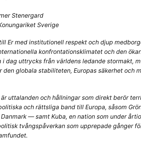
mer Stenergard
 Konungariket Sverige
ill Er med institutionell respekt och djup medborge
internationella konfrontationsklimatet och den öka
 i dag uttrycks från världens ledande stormakt, m
 den globala stabiliteten, Europas säkerhet och mi
 är uttalanden och hållningar som direkt berör terri
politiska och rättsliga band till Europa, såsom Gr
 Danmark — samt Kuba, en nation som under årtio
olitisk tvångspåverkan som upprepade gånger fö
samfundet.