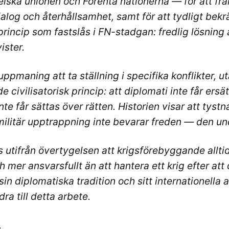
iska unionen och Förenta nationerna — för att främja
alog och återhållsamhet, samt för att tydligt bekr
incip som fastslås i FN-stadgan: fredlig lösning 
ister.
uppmaning att ta ställning i specifika konflikter, u
 civilisatorisk princip: att diplomati inte får ersä
inte får sättas över rätten. Historien visar att tystn
 militär upptrappning inte bevarar freden — den u
s utifrån övertygelsen att krigsförebyggande allti
h mer ansvarsfullt än att hantera ett krig efter att d
in diplomatiska tradition och sitt internationella
dra till detta arbete.
,