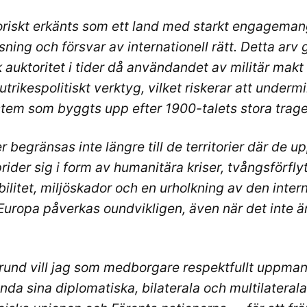
oriskt erkänts som ett land med starkt engagemang
ösning och försvar av internationell rätt. Detta arv
k auktoritet i tider då användandet av militär makt 
utrikespolitiskt verktyg, vilket riskerar att underm
stem som byggts upp efter 1900-talets stora trage
 begränsas inte längre till de territorier där de u
ider sig i form av humanitära kriser, tvångsförflyt
ilitet, miljöskador och en urholkning av den intern
Europa påverkas oundvikligen, även när det inte är
und vill jag som medborgare respektfullt uppma
nda sina diplomatiska, bilaterala och multilateral