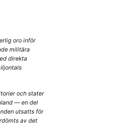
rlig oro inför
nde militära
ed direkta
ljontals
torier och stater
önland — en del
nden utsatts för
rdömts av det