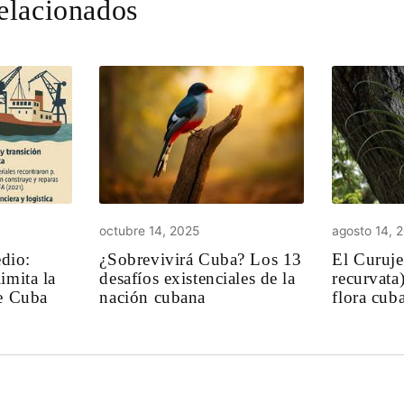
relacionados
octubre 14, 2025
agosto 14, 
edio:
¿Sobrevivirá Cuba? Los 13
El Curuje
imita la
desafíos existenciales de la
recurvata)
de Cuba
nación cubana
flora cub