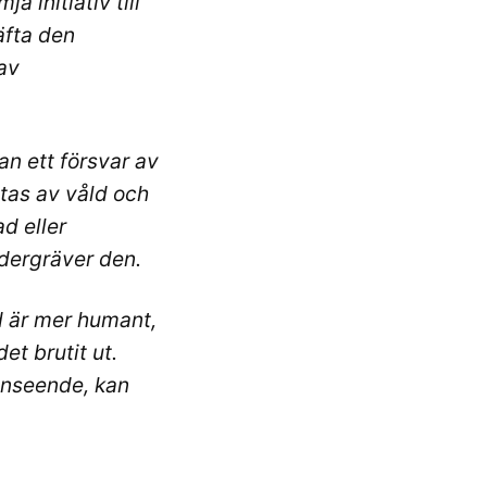
 initiativ till
äfta den
av
tan ett försvar av
ttas av våld och
ad eller
ndergräver den.
d är mer humant,
et brutit ut.
 anseende, kan