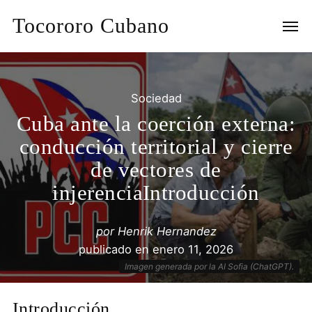
Tocororo Cubano
Sociedad
Cuba ante la coerción externa:
conducción territorial y cierre
de vectores de
injerenciaIntroducción
por
Henrik Hernandez
publicado en
enero 11, 2026
Imagen generada por la AI Sofia (ChatGPT).
Introducción