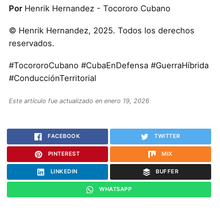
Por
Henrik Hernandez - Tocororo Cubano
© Henrik Hernandez, 2025. Todos los derechos
reservados.
#TocororoCubano #CubaEnDefensa #GuerraHíbrida
#ConducciónTerritorial
Este artículo fue actualizado en enero 19, 2026
FACEBOOK
TWITTER
PINTEREST
MIX
LINKEDIN
BUFFER
WHATSAPP