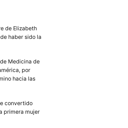
re de Elizabeth
 de haber sido la
a de Medicina de
américa, por
mino hacia las
se convertido
a primera mujer