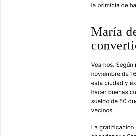
la primicia de h
María d
converti
Veamos. Según r
noviembre de 160
esta ciudad y e
hacer buenas cu
sueldo de 50 du
vecinos".
La gratificación