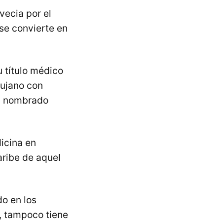
vecia por el
se convierte en
u título médico
rujano con
 y nombrado
dicina en
aribe de aquel
do en los
a, tampoco tiene