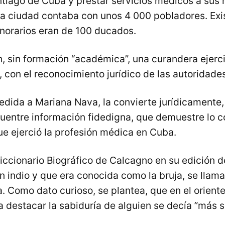
tiago de Cuba y prestar servicios médicos a sus h
la ciudad contaba con unos 4 000 pobladores. Exi
onorarios eran de 100 ducados.
un, sin formación “académica”, una curandera ejer
, con el reconocimiento jurídico de las autoridade
edida a Mariana Nava, la convierte jurídicamente
uentre información fidedigna, que demuestre lo co
e ejerció la profesión médica en Cuba.
Diccionario Biográfico de Calcagno en su edición d
n indio y que era conocida como la bruja, se llam
 Como dato curioso, se plantea, que en el orient
a destacar la sabiduría de alguien se decía ”más 