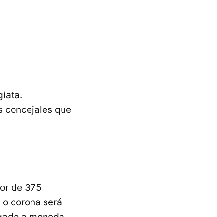
iata.
s concejales que
lor de 375
o o corona será
legado a moneda