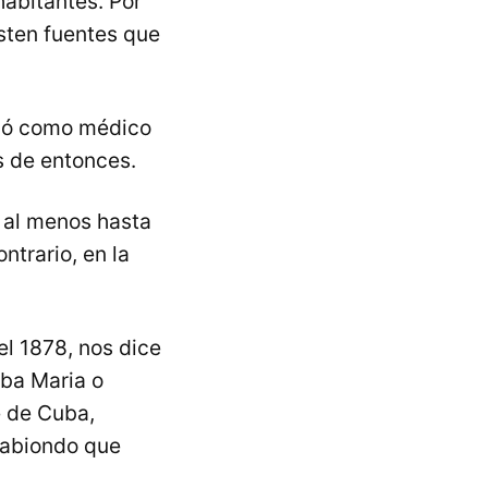
abitantes. Por
sten fuentes que
ció como médico
s de entonces.
, al menos hasta
ntrario, en la
el 1878, nos dice
aba Maria o
e de Cuba,
sabiondo que