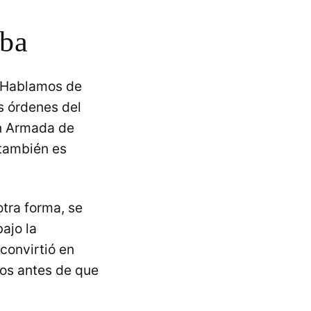
uba
. Hablamos de
s órdenes del
an Armada de
 también es
otra forma, se
ajo la
 convirtió en
ños antes de que