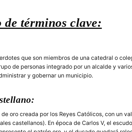
 de términos clave:
erdotes que son miembros de una catedral o coleg
rupo de personas integrado por un alcalde y vario
dministrar y gobernar un municipio.
tellano:
de oro creada por los Reyes Católicos, con un va
ales castellanos). En época de Carlos V, el escud
epresente el patrón oro, y el ducado quedará re