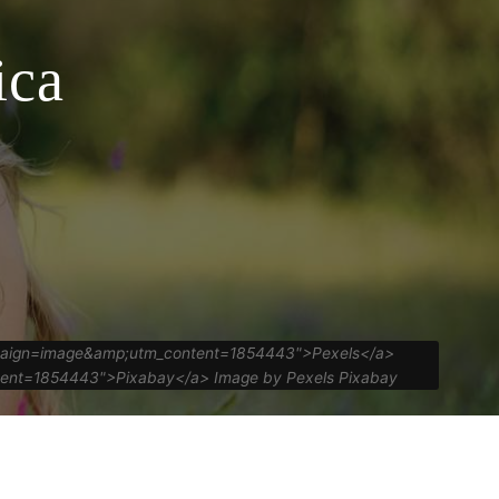
ica
ampaign=image&amp;utm_content=1854443">Pexels</a>
ntent=1854443">Pixabay</a> Image by Pexels Pixabay