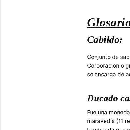
Glosario
Cabildo:
Conjunto de sac
Corporación o g
se encarga de a
Ducado cas
Fue una moneda 
maravedís (11 re
la moneda que r