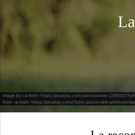
La
Image by <a href="https://pixabay.com/users/pexels-2286921/?
from <a href="https://pixabay.com//?utm_source=link-attribut
La recon