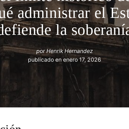
qué administrar el E
defiende la soberaní
por
Henrik Hernandez
publicado en
enero 17, 2026
cción