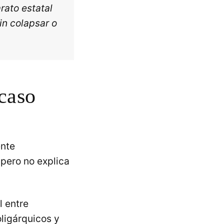
rato estatal
in colapsar o
acaso
ente
 pero no explica
l entre
ligárquicos y