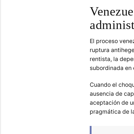
Venezuel
adminis
El proceso venez
ruptura antiheg
rentista, la dep
subordinada en 
Cuando el choque
ausencia de cap
aceptación de u
pragmática de la