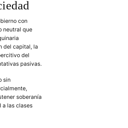
ciedad
obierno con
o neutral que
quinaria
del capital, la
ercitivo del
ntativas pasivas.
 sin
rcialmente,
stener soberanía
 a las clases