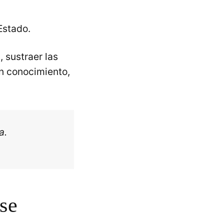
Estado.
, sustraer las
en conocimiento,
a.
se