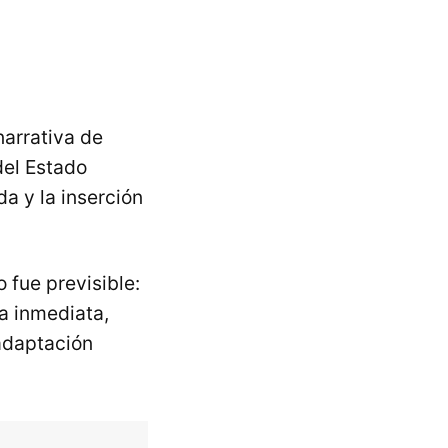
narrativa de
del Estado
da y la inserción
 fue previsible:
a inmediata,
adaptación