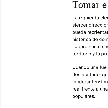
Tomar el
La izquierda ele
ejercer direcció
pueda reorienta
histórica de dom
subordinación ec
territorio y la 
Cuando una fuer
desmontarlo, que
moderar tension
real frente a un
populares.