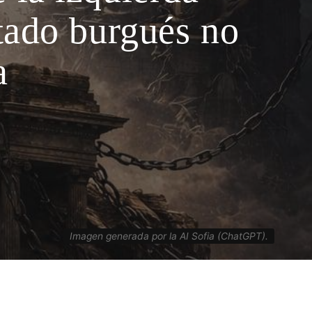
stado burgués no
a
Imagen generada por la AI Sofia (ChatGPT).