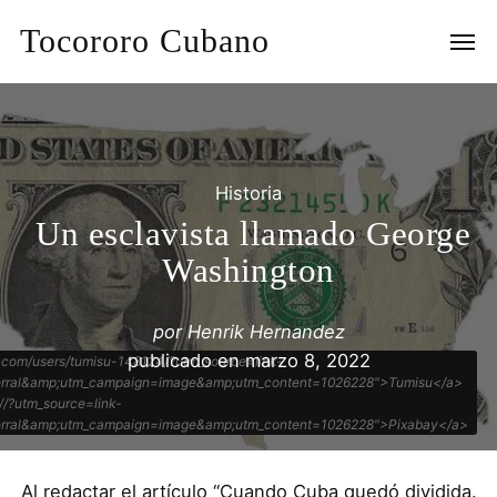
Tocororo Cubano
Historia
Un esclavista llamado George
Washington
por
Henrik Hernandez
publicado en
marzo 8, 2022
y.com/users/tumisu-148124/?utm_source=link-
ferral&amp;utm_campaign=image&amp;utm_content=1026228">Tumisu</a>
//?utm_source=link-
ferral&amp;utm_campaign=image&amp;utm_content=1026228">Pixabay</a>
Al redactar el artículo “Cuando Cuba quedó dividida.