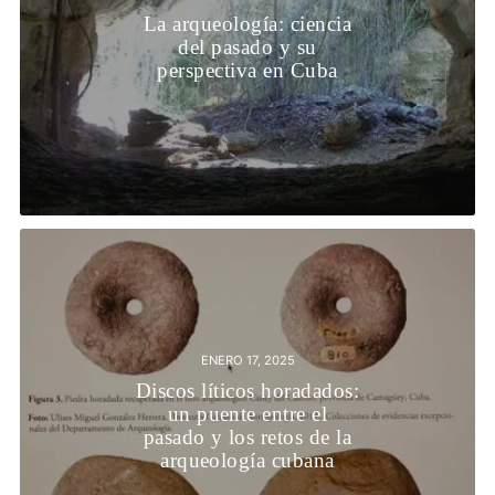
La arqueología: ciencia
del pasado y su
perspectiva en Cuba
ENERO 17, 2025
Discos líticos horadados:
un puente entre el
pasado y los retos de la
arqueología cubana