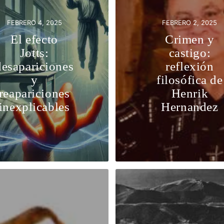
FEBRERO 4, 2025
FEBRERO 2, 2025
El efecto
Crimen y
Jotts:
castigo:
desapariciones
reflexión
y
filosófica de
reapariciones
Henrik
inexplicables
Hernandez