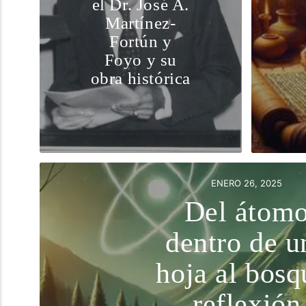
el Dr. José A.
Martínez-
Fortún y
Foyo y su
obra histórica
ENERO 26, 2025
Del átom
dentro de u
hoja al bosq
reflexión