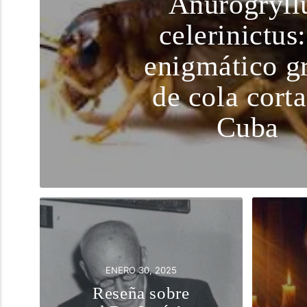
Anurogryll
celerinictus:
enigmático gr
de cola cort
Cuba
ENERO 30, 2025
Reseña sobre