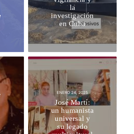
la
e
investigación
en Cuba
ENERO 24, 2025
e
José Martí:
:
un humanista
universal y
su legado