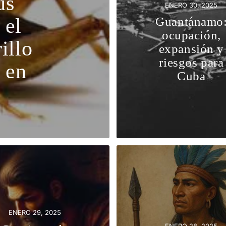
us
ENERO 30, 2025
 el
Guantánamo
ocupación,
illo
expansión y
riesgos para
a en
Cuba
ENERO 29, 2025