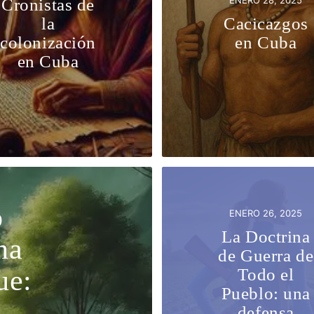
ENERO 28, 2025
Cronistas de
la
Cacicazgos
colonización
en Cuba
en Cuba
o
ENERO 26, 2025
La Doctrina
na
de Guerra de
ue:
Todo el
Pueblo: una
defensa