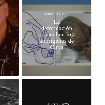
FEBRERO 1, 2025
La
deformación
craneal en los
aborígenes de
Cuba
ENERO 30, 2025