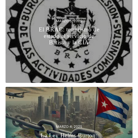
MARZO 5, 2025
El BRAC: terrorismo de
estado al servicio de
Batista y la CIA
MARZO 4, 2025
La Ley Helms-Burton: