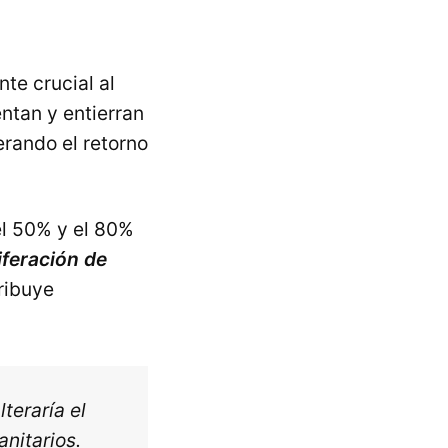
e crucial al
ntan y entierran
erando el retorno
el 50% y el 80%
iferación de
ribuye
teraría el
anitarios.