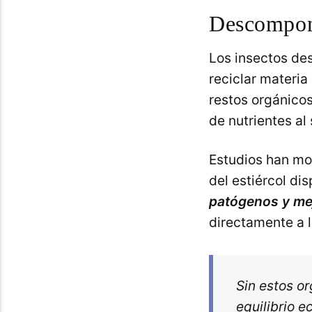
Descompon
Los insectos de
reciclar materia
restos orgánicos
de nutrientes al 
Estudios han mo
del estiércol di
patógenos y mej
directamente a l
Sin estos o
equilibrio e