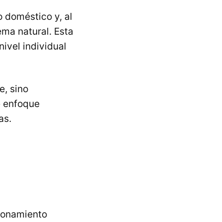
 doméstico y, al
ema natural. Esta
ivel individual
e, sino
e enfoque
as.
cionamiento