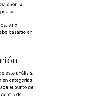
ostienen la
species.
ca, sino
debe basarse en
nción
e este análisis.
a en categorías
esde el punto de
 dentro del