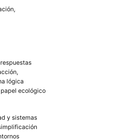
ación,
r respuestas
acción,
a lógica
 papel ecológico
ad y sistemas
simplificación
ntornos