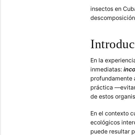
insectos en Cuba
descomposición,
Introdu
En la experienci
inmediatas:
inc
profundamente a
práctica —evitar
de estos organi
En el contexto 
ecológicos inter
puede resultar 