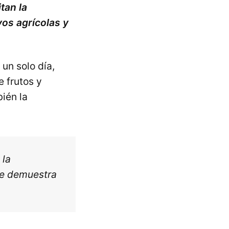
itan la
vos agrícolas y
un solo día,
 frutos y
bién la
 la
que demuestra