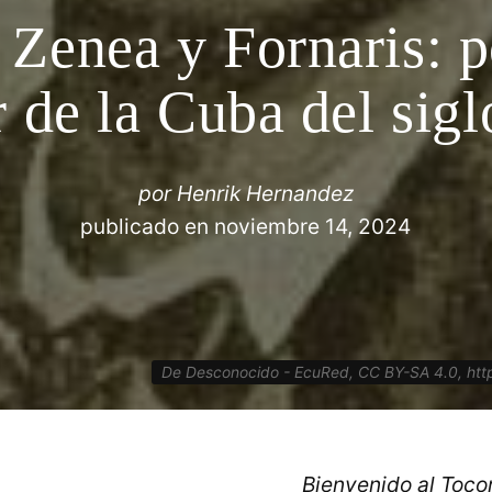
Zenea y Fornaris: po
r de la Cuba del sig
por
Henrik Hernandez
publicado en
noviembre 14, 2024
De Desconocido - EcuRed, CC BY-SA 4.0, ht
Bienvenido al Toc