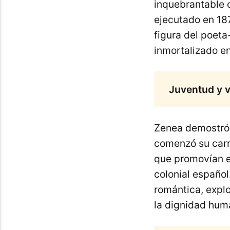
inquebrantable 
ejecutado en 187
figura del poeta
inmortalizado e
Juventud y v
Zenea demostró u
comenzó su carr
que promovían el
colonial español.
romántica, explo
la dignidad hum