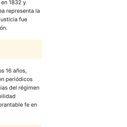
 en 1832 y
ea representa la
usticia fue
ón.
os 16 años,
en periódicos
cias del régimen
bilidad
brantable fe en