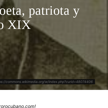
eta, patriota y
lo XIX
tps://commons.wikimedia.org/w/index.php?curid=48074406
ororocubano.com!