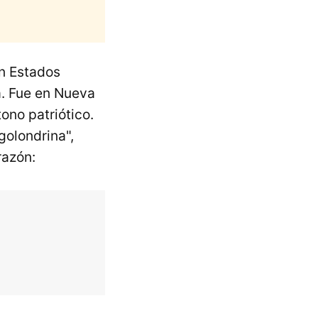
en Estados
a. Fue en Nueva
ono patriótico.
golondrina",
razón: