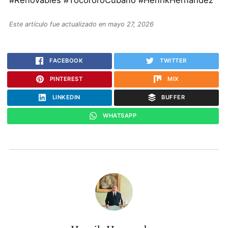
#Renovables #TocororoCubano #HenrikHernández
Este artículo fue actualizado en mayo 27, 2026
FACEBOOK
TWITTER
PINTEREST
MIX
LINKEDIN
BUFFER
WHATSAPP