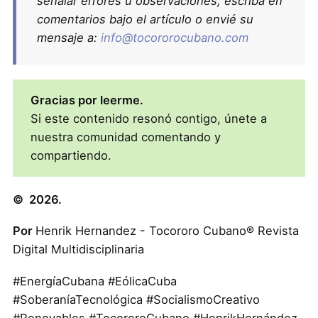
señalar errores u observaciones, escriba en
comentarios bajo el artículo o envié su
mensaje a:
info@tocororocubano.com
Gracias por leerme.
Si este contenido resonó contigo, únete a
nuestra comunidad comentando y
compartiendo.
© 2026.
Por
Henrik Hernandez - Tocororo Cubano® Revista
Digital Multidisciplinaria
#EnergíaCubana #EólicaCuba
#SoberaníaTecnológica #SocialismoCreativo