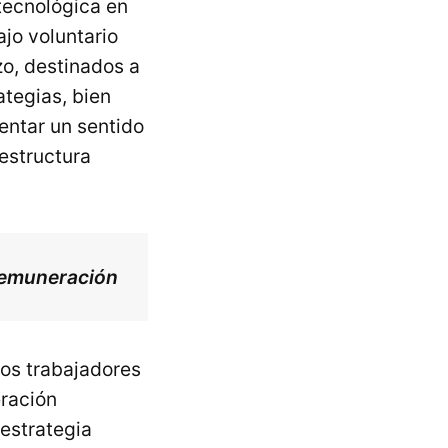
 tecnológica en
jo voluntario
zo, destinados a
ategias, bien
entar un sentido
aestructura
 remuneración
ros trabajadores
eración
 estrategia