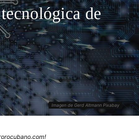
 tecnológica de
Imagen de Gerd Altmann Pixabay
ororocubano.com!