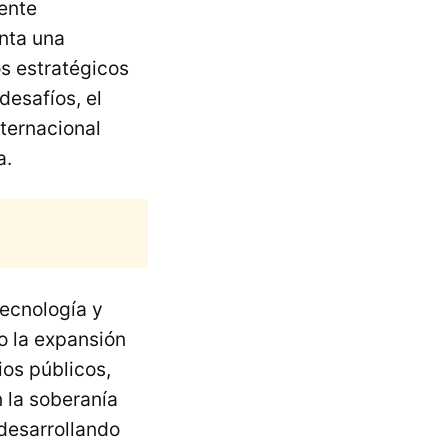
iente
nta una
os estratégicos
desafíos, el
ternacional
a.
tecnología y
o la expansión
ios públicos,
 la soberanía
desarrollando