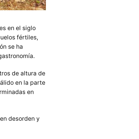
s en el siglo
uelos fértiles,
món se ha
 gastronomía.
ros de altura de
álido en la parte
terminadas en
n en desorden y