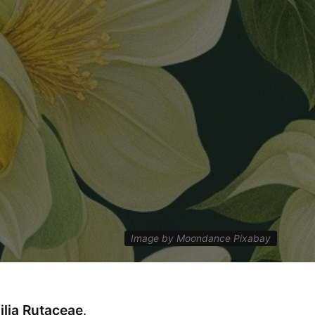
Image by Moondance Pixabay
ilia Rutaceae
.