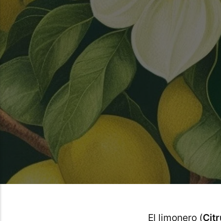
El limonero (
Cit