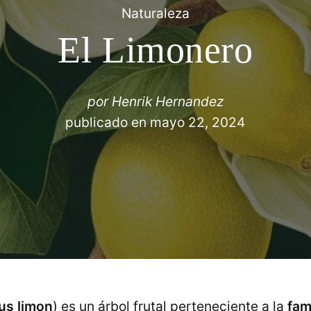
Naturaleza
El Limonero
por
Henrik Hernandez
publicado en
mayo 22, 2024
rus limon
) es un árbol frutal perteneciente a la
fam