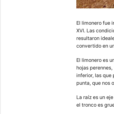
El limonero fue 
XVI. Las condicio
resultaron ideal
convertido en un
El limonero es u
hojas perennes, 
inferior, las qu
punta, que nos of
La raíz es un ej
el tronco es grue