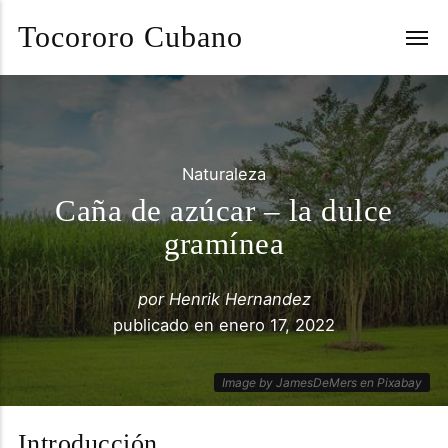
Tocororo Cubano
Naturaleza
Caña de azúcar – la dulce
gramínea
por
Henrik Hernandez
publicado en
enero 17, 2022
Image by JamesDeMers en Pixabay
Introducción