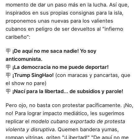
momento de dar un paso más en la lucha. Así que,
inspirados en sus propias consignas para la isla,
proponemos unas nuevas para los valientes
cubanos en peligro de ser devueltos al "infierno
caribeño":
🪧
¡De aquí no me saca nadie! Yo soy
anticomunista.
🪧
¡La democracia no me puede deportar!
🪧
¡Trump SingHao!
(con maracas y pancartas, que
el show no pare)
🪧
¡Nací para la libertad... de subsidios y parole!
Pero ojo, no basta con protestar pacíficamente. ¡No,
no! Para lograr impacto mediático, les sugerimos
replicar el
modelo cubano exportado de protesta
violenta y disruptiva
. Quemen bandera yumas,
rompan vitrinas, griten "¡Libertad!" "De aquí no me