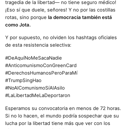
tragedia de la libertad— no tiene seguro médico!
¡Eso sí que duele, señores! Y no por las costillas
rotas, sino porque
la democracia también está
como Jota.
Y por supuesto, no olviden los hashtags oficiales
de esta resistencia selectiva:
#DeAquíNoMeSacaNadie
#AnticomunismoConGreenCard
#DerechosHumanosPeroParaMí
#TrumpSingHao
#NoAlComunismoSíAlAsilo
#LaLibertadMeLaDeportaron
Esperamos su convocatoria en menos de 72 horas.
Si no lo hacen, el mundo podría sospechar que su
lucha por la libertad tiene más que ver con los