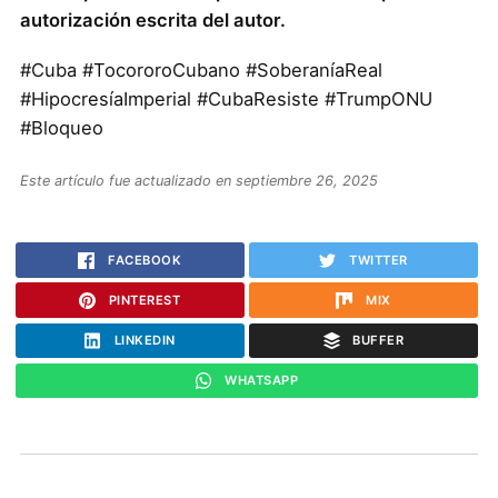
autorización escrita del autor.
#Cuba #TocororoCubano #SoberaníaReal
#HipocresíaImperial #CubaResiste #TrumpONU
#Bloqueo
Este artículo fue actualizado en septiembre 26, 2025
FACEBOOK
TWITTER
PINTEREST
MIX
LINKEDIN
BUFFER
WHATSAPP