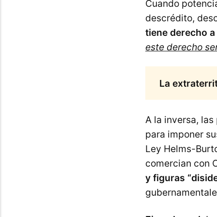
Cuando potencia
descrédito, deso
tiene derecho a
este derecho ser
La extraterr
A la inversa, la
para imponer sus
Ley Helms-Burto
comercian con 
y figuras “disid
gubernamentales