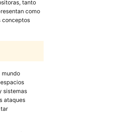
sitoras, tanto
 presentan como
s conceptos
el mundo
 espacios
 y sistemas
s ataques
tar