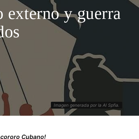
o externo y guerra
dos
Imagen generada por la AI Spfia.
ocororo Cubano!