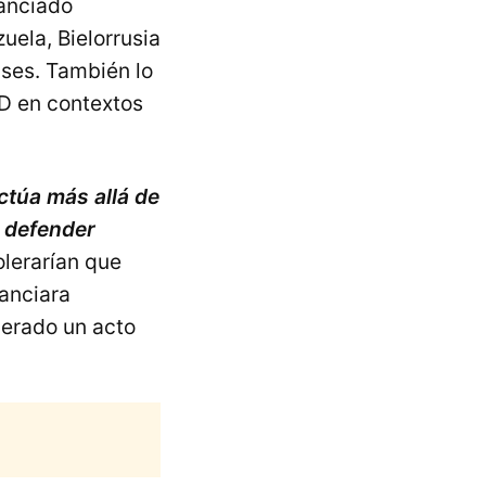
anciado
ela, Bielorrusia
ses. También lo
D en contextos
actúa más allá de
e defender
lerarían que
nanciara
derado un acto