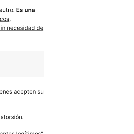
eutro.
Es una
cos,
 sin necesidad de
ienes acepten su
storsión.
antes legítimos”