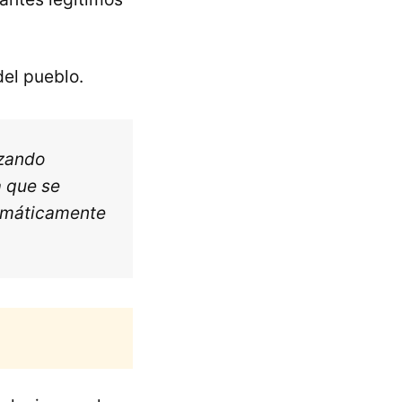
el pueblo.
izando
a que se
temáticamente