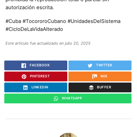
autorización escrita.
#Cuba #TocororoCubano #UnidadesDelSistema
#CicloDeLaVidaAlterado
Este artículo fue actualizado en julio 20, 2025
FACEBOOK
TWITTER
PINTEREST
MIX
LINKEDIN
BUFFER
WHATSAPP