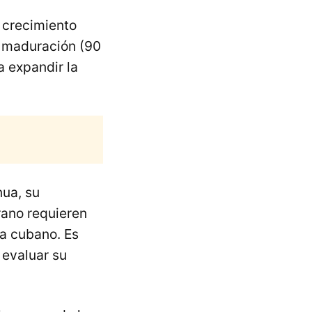
, crecimiento
 y maduración (90
a expandir la
nua, su
rano requieren
ma cubano. Es
 evaluar su