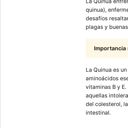
La Quinua enfre
quinua), enferm
desafíos resalt
plagas y buenas 
Importancia 
La Quinua es un
aminoácidos esen
vitaminas B y E.
aquellas intoler
del colesterol, 
intestinal.