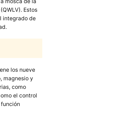
la mosca de la
 (QWLV). Estos
l integrado de
ad.
ene los nueve
o, magnesio y
arias, como
como el control
 función