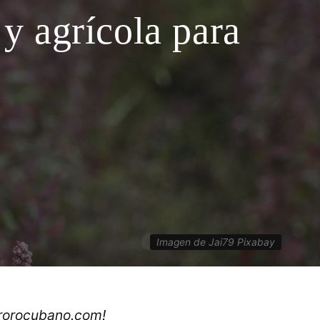
 y agrícola para
Imagen de Jai79 Pixabay
ororocubano.com!