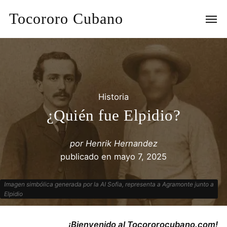
Tocororo Cubano
Historia
¿Quién fue Elpidio?
por
Henrik Hernandez
publicado en
mayo 7, 2025
Imagen simbólica generada por la AI Sofia, representa a Agramonte junto a
Elpidio
¡Bienvenido al Tocororocubano.com!