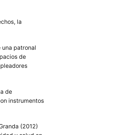
chos, la
e una patronal
spacios de
empleadores
ma de
son instrumentos
 Granda (2012)