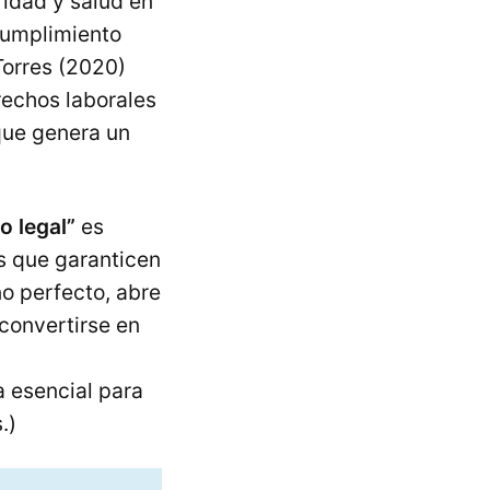
ridad y salud en
 cumplimiento
Torres (2020)
rechos laborales
que genera un
o legal”
es
s que garanticen
o perfecto, abre
 convertirse en
.
a esencial para
.)