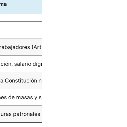
rma
rabajadores (Art. 56). No menciona empleadores.
ción, salario digno, prohibición del trabajo forzoso
la Constitución no lo contempla.
nes de masas y sociales como expresiones legítim
turas patronales