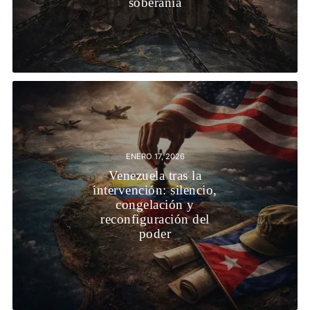
soberanía
ENERO 17, 2026
Venezuela tras la
intervención: silencio,
congelación y
reconfiguración del
poder