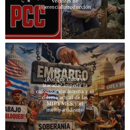
vectores de
injerenciaIntroducción
ENERO 9, 2026
¿Por qué Cuba es
atacada? impedir la
colonización interna y el
dilema actual de las
MIPYMES y el
multipartidismo