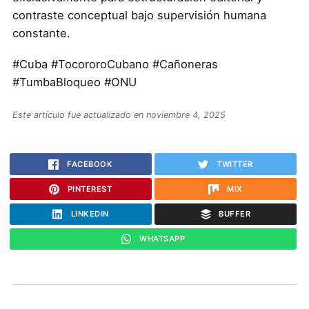
contraste conceptual bajo supervisión humana
constante.
#Cuba #TocororoCubano #Cañoneras
#TumbaBloqueo #ONU
Este artículo fue actualizado en noviembre 4, 2025
FACEBOOK
TWITTER
PINTEREST
MIX
LINKEDIN
BUFFER
WHATSAPP