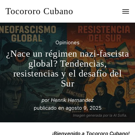
Tocororo Cubano
Opiniones
¿Nace un régimen nazi-fascista
global? Tendencias,
resistencias y el desafío del
Sur
por
Henrik Hernandez
publicado en
agosto 9, 2025
Imagen generada por la AI Sofia.
¡Bienvenido a Tocororo Cubano!