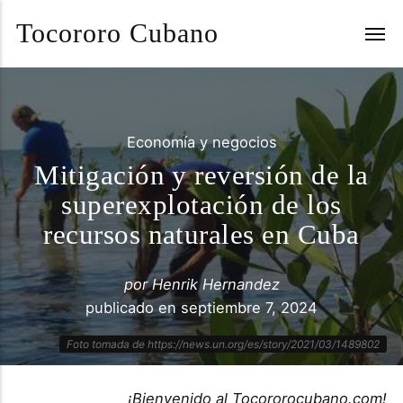
Tocororo Cubano
Economía y negocios
Mitigación y reversión de la
superexplotación de los
recursos naturales en Cuba
por
Henrik Hernandez
publicado en
septiembre 7, 2024
Foto tomada de https://news.un.org/es/story/2021/03/1489802
¡Bienvenido al Tocororocubano.com!