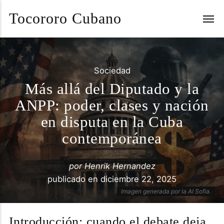
Tocororo Cubano
Sociedad
Más allá del Diputado y la
ANPP: poder, clases y nación
en disputa en la Cuba
contemporánea
por
Henrik Hernandez
publicado en
diciembre 22, 2025
Imagen generada por la AI Sofia.
Introducción: cuando el debate deja