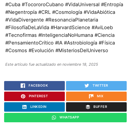
#Cuba #TocororoCubano #VidaUniversal #Entropía
#Negentropía #CRL #Cosmología #VidaAbiótica
#VidaDivergente #ResonanciaPlanetaria
#FilosofíaDeLaVida #HarvardScience #AviLoeb
#Tecnofirmas #InteligenciaNoHumana #Ciencia
#PensamientoCrítico #IA #Astrobiología #Física
#Cosmos #Evolución #MisteriosDelUniverso
Este artículo fue actualizado en noviembre 18, 2025
FACEBOOK
TWITTER
PINTEREST
MIX
LINKEDIN
BUFFER
WHATSAPP