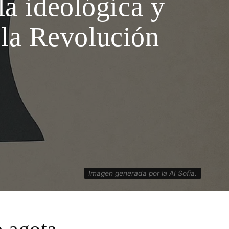
la ideológica y
 la Revolución
Imagen generada por la AI Sofia.
e agota