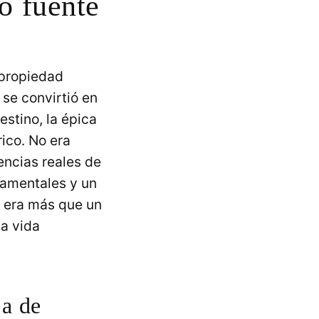
o fuente
 propiedad
 se convirtió en
estino, la épica
rico. No era
encias reales de
ndamentales y un
n era más que un
la vida
ja de