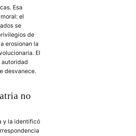
cas. Esa
moral: el
iados se
rivilegios de
va erosionan la
olucionaria. El
e autoridad
se desvanece.
atria no
y la identificó
orrespondencia