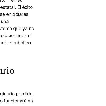
ento —en su
statal. El éxito
se en dólares,
 una
istema que ya no
olucionarios ni
cador simbólico
ario
ginario perdido,
io funcionará en