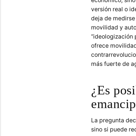
económico, sino
versión real o i
deja de medirse 
movilidad y aut
“ideologización 
ofrece movilidad
contrarrevolucio
más fuerte de ag
¿Es posi
emancip
La pregunta deci
sino si puede re