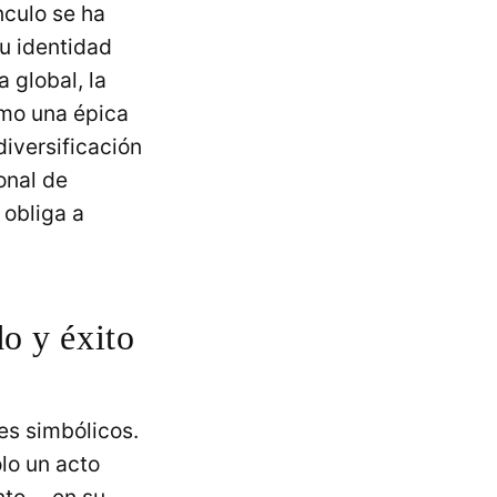
nculo se ha
u identidad
a global, la
omo una épica
diversificación
onal de
 obliga a
o y éxito
es simbólicos.
lo un acto