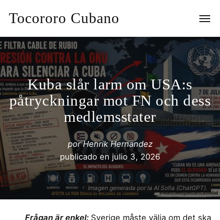
Tocororo Cubano
Kuba slår larm om USA:s
påtryckningar mot FN och dess
medlemsstater
por
Henrik Hernandez
publicado en
julio 3, 2026
Imagen generada por la AI Sofia (ChatGPT).
Frågan är enkel:
Sverige måste välja om det ska