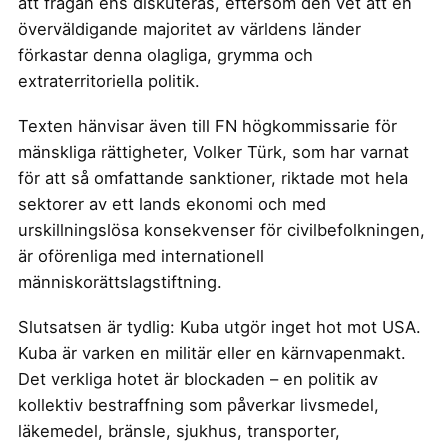
att frågan ens diskuteras, eftersom den vet att en
överväldigande majoritet av världens länder
förkastar denna olagliga, grymma och
extraterritoriella politik.
Texten hänvisar även till FN högkommissarie för
mänskliga rättigheter, Volker Türk, som har varnat
för att så omfattande sanktioner, riktade mot hela
sektorer av ett lands ekonomi och med
urskillningslösa konsekvenser för civilbefolkningen,
är oförenliga med internationell
människorättslagstiftning.
Slutsatsen är tydlig: Kuba utgör inget hot mot USA.
Kuba är varken en militär eller en kärnvapenmakt.
Det verkliga hotet är blockaden – en politik av
kollektiv bestraffning som påverkar livsmedel,
läkemedel, bränsle, sjukhus, transporter,