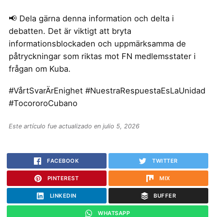
📢 Dela gärna denna information och delta i
debatten. Det är viktigt att bryta
informationsblockaden och uppmärksamma de
påtryckningar som riktas mot FN medlemsstater i
frågan om Kuba.
#VårtSvarÄrEnighet #NuestraRespuestaEsLaUnidad
#TocororoCubano
Este artículo fue actualizado en julio 5, 2026
FACEBOOK
TWITTER
PINTEREST
MIX
LINKEDIN
BUFFER
WHATSAPP