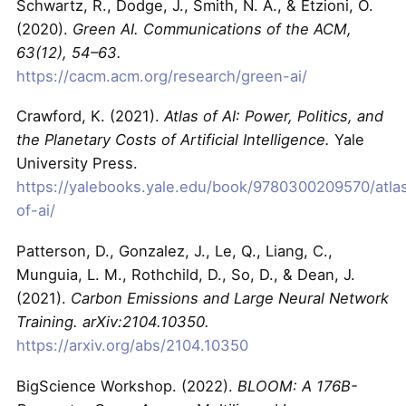
Schwartz, R., Dodge, J., Smith, N. A., & Etzioni, O.
(2020).
Green AI. Communications of the ACM,
63(12), 54–63.
https://cacm.acm.org/research/green-ai/
Crawford, K. (2021).
Atlas of AI: Power, Politics, and
the Planetary Costs of Artificial Intelligence.
Yale
University Press.
https://yalebooks.yale.edu/book/9780300209570/atla
of-ai/
Patterson, D., Gonzalez, J., Le, Q., Liang, C.,
Munguia, L. M., Rothchild, D., So, D., & Dean, J.
(2021).
Carbon Emissions and Large Neural Network
Training. arXiv:2104.10350.
https://arxiv.org/abs/2104.10350
BigScience Workshop. (2022).
BLOOM: A 176B-