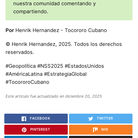
nuestra comunidad comentando y
compartiendo.
Por
Henrik Hernandez - Tocororo Cubano
© Henrik Hernandez, 2025. Todos los derechos
reservados.
#Geopolítica #NSS2025 #EstadosUnidos
#AméricaLatina #EstrategiaGlobal
#TocororoCubano
Este artículo fue actualizado en diciembre 20, 2025
FACEBOOK
TWITTER
PINTEREST
MIX