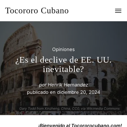
Tocororo Cubano
Opiniones
¿Es el declive de EE. UU.
inevitable?
por
Henrik Hernandez
publicado en
diciembre 20, 2024
Gary Todd from Xinzheng, China, CC0, via Wikimedia Commons
¡Bienvenido al Tocororocubano.com!