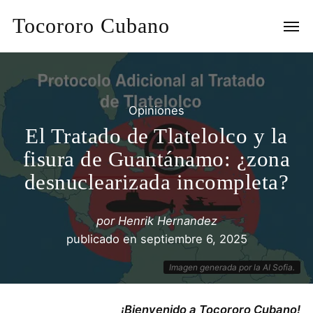
Tocororo Cubano
Opiniones
El Tratado de Tlatelolco y la
fisura de Guantánamo: ¿zona
desnuclearizada incompleta?
por
Henrik Hernandez
publicado en
septiembre 6, 2025
Imagen generada por la AI Sofia.
¡Bienvenido a Tocororo Cubano!