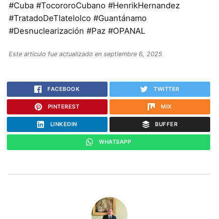
#Cuba #TocororoCubano #HenrikHernandez
#TratadoDeTlatelolco #Guantánamo
#Desnuclearización #Paz #OPANAL
Este artículo fue actualizado en septiembre 6, 2025
FACEBOOK
TWITTER
PINTEREST
MIX
LINKEDIN
BUFFER
WHATSAPP