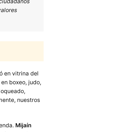
 ciudadanos
valores
ó en vitrina del
 en boxeo, judo,
bloqueado,
amente, nuestros
yenda.
Mijaín