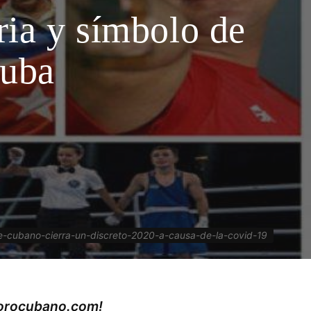
ria y símbolo de
Cuba
e-cubano-cierra-un-discreto-2020-a-causa-de-la-covid-19
rorocubano.com!