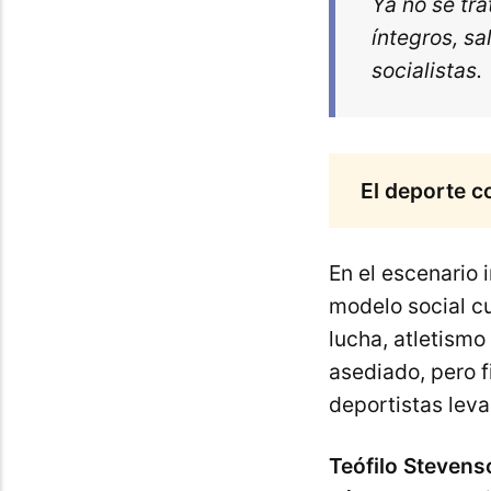
Ya no se tr
íntegros, s
socialistas.
El deporte c
En el escenario i
modelo social c
lucha, atletismo
asediado, pero f
deportistas leva
Teófilo Stevens