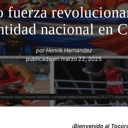
 fuerza revoluciona
ntidad nacional en 
por
Henrik Hernandez
publicado en
marzo 22, 2025
tomada ttps://www.radiohc.cu/especiales/resumenes/243171-deport
¡Bienvenido al Toco