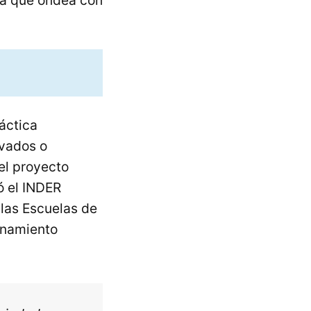
ra que ondea con
áctica
ivados o
 el proyecto
ó el INDER
 las Escuelas de
ionamiento