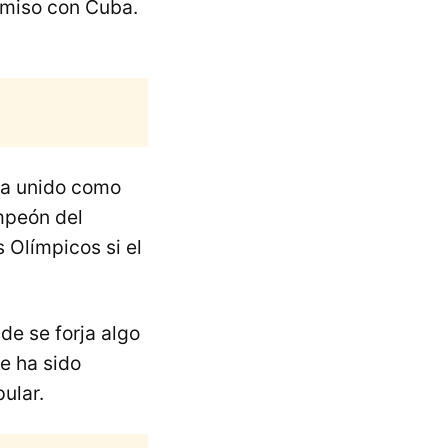
omiso con Cuba.
 ha unido como
mpeón del
 Olímpicos si el
de se forja algo
e ha sido
ular.