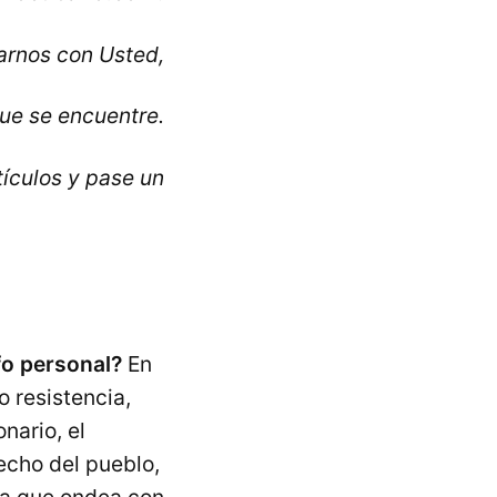
rnos con Usted,
ue se encuentre.
tículos y pase un
fo personal?
En
 resistencia,
nario, el
recho del pueblo,