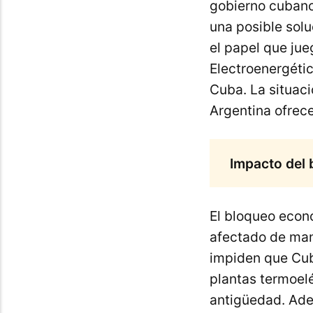
gobierno cubano
una posible solu
el papel que jue
Electroenergétic
Cuba. La situac
Argentina ofrec
Impacto del 
El bloqueo econ
afectado de man
impiden que Cub
plantas termoel
antigüedad. Ade