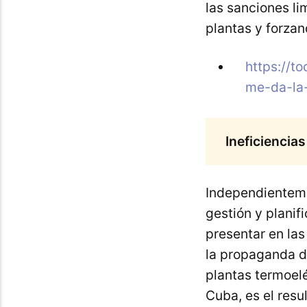
las sanciones li
plantas y forzan
https://t
me-da-la
Ineficiencia
Independienteme
gestión y planif
presentar en l
la propaganda d
plantas termoelé
Cuba, es el res