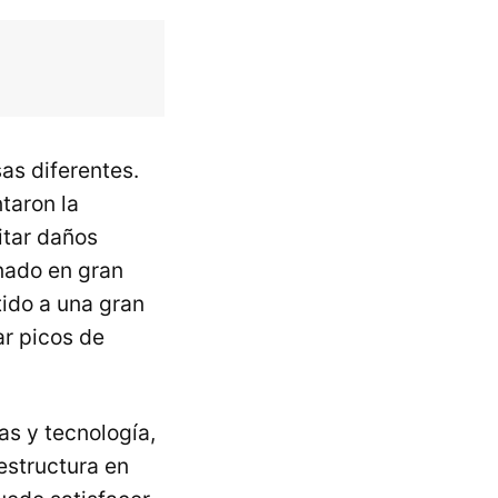
as diferentes.
taron la
itar daños
onado en gran
tido a una gran
ar picos de
as y tecnología,
estructura en