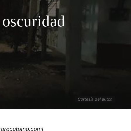
 oscuridad
Cortesía del autor.
ororocubano.com!