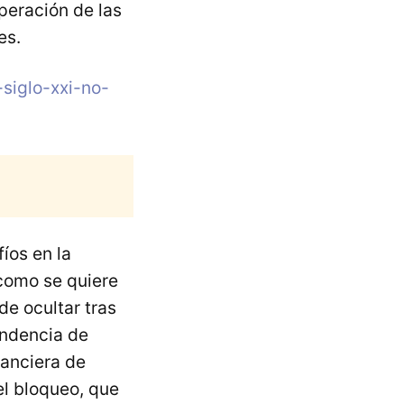
peración de las
s​.
siglo-xxi-no-
íos en la
 como se quiere
de ocultar tras
endencia de
nanciera de
el bloqueo, que