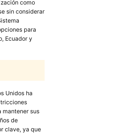
tización como
se sin considerar
Sistema
 opciones para
o, Ecuador y
os Unidos ha
tricciones
a mantener sus
años de
r clave, ya que