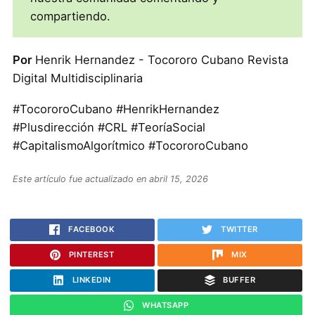
compartiendo.
Por
Henrik Hernandez - Tocororo Cubano Revista
Digital Multidisciplinaria
#TocororoCubano #HenrikHernandez
#Plusdirección #CRL #TeoríaSocial
#CapitalismoAlgorítmico #TocororoCubano
Este artículo fue actualizado en abril 15, 2026
FACEBOOK
TWITTER
PINTEREST
MIX
LINKEDIN
BUFFER
WHATSAPP