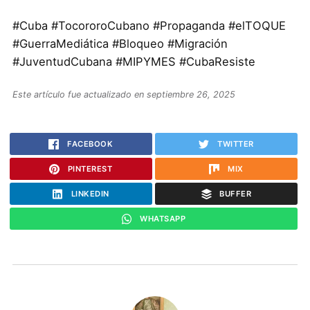
#Cuba #TocororoCubano #Propaganda #elTOQUE
#GuerraMediática #Bloqueo #Migración
#JuventudCubana #MIPYMES #CubaResiste
Este artículo fue actualizado en septiembre 26, 2025
FACEBOOK
TWITTER
PINTEREST
MIX
LINKEDIN
BUFFER
WHATSAPP