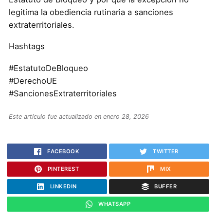
legitima la obediencia rutinaria a sanciones
extraterritoriales.
Hashtags
#EstatutoDeBloqueo
#DerechoUE
#SancionesExtraterritoriales
Este artículo fue actualizado en enero 28, 2026
FACEBOOK
TWITTER
PINTEREST
MIX
LINKEDIN
BUFFER
WHATSAPP