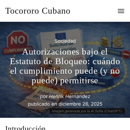
Tocororo Cubano
Sociedad
Autorizaciones bajo el
Estatuto de Bloqueo: cuándo
el cumplimiento puede (y no
puede) permitirse
por
Henrik Hernandez
publicado en
diciembre 26, 2025
Imagen generada por la AI Sofia (ChatGPT).
Introducción